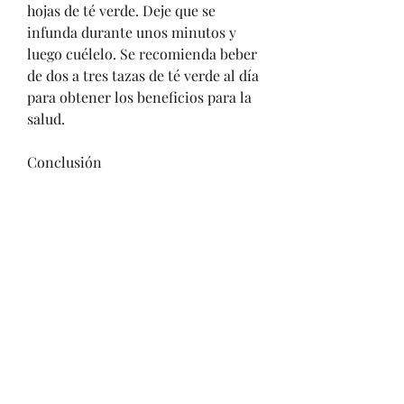
hojas de té verde. Deje que se 
infunda durante unos minutos y 
luego cuélelo. Se recomienda beber 
de dos a tres tazas de té verde al día 
para obtener los beneficios para la 
salud.
Conclusión
El té verde es una bebida saludable 
que puede ayudar a prevenir y 
tratar el cáncer de próstata. Su alto 
contenido de antioxidantes y 
catequinas lo convierten en una 
excelente opción para cualquiera 
que quiera mejorar su salud. 
Además, si está buscando una forma 
natural de prevenir el cáncer de 
próstata, y una de ellas es el té 