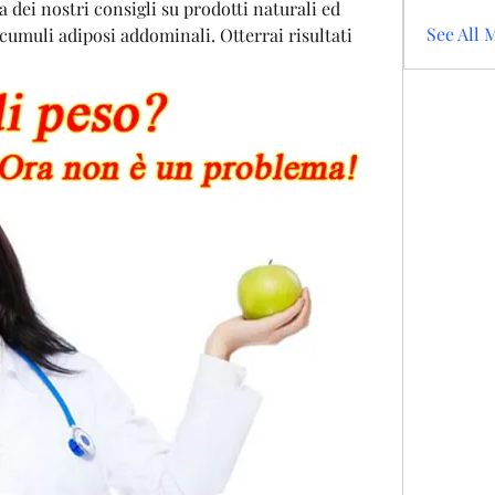
a dei nostri consigli su prodotti naturali ed 
See All 
ccumuli adiposi addominali. Otterrai risultati 