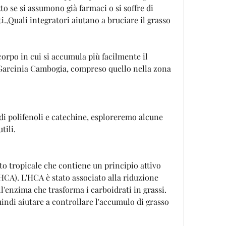
to se si assumono già farmaci o si soffre di 
.,Quali integratori aiutano a bruciare il grasso 
orpo in cui si accumula più facilmente il 
 Garcinia Cambogia, compreso quello nella zona 
di polifenoli e catechine, esploreremo alcune 
tili.
o tropicale che contiene un principio attivo 
HCA). L'HCA è stato associato alla riduzione 
ll'enzima che trasforma i carboidrati in grassi. 
ndi aiutare a controllare l'accumulo di grasso 