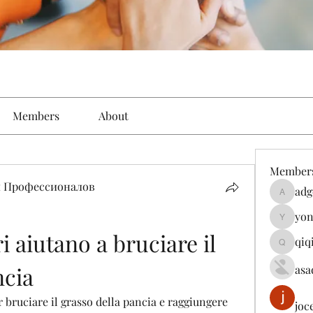
Members
About
Member
 Профессионалов
adg
adgeniu
yon
yongdor
i aiutano a bruciare il 
qiq
qiqi7724
ncia
asa
r bruciare il grasso della pancia e raggiungere 
joc