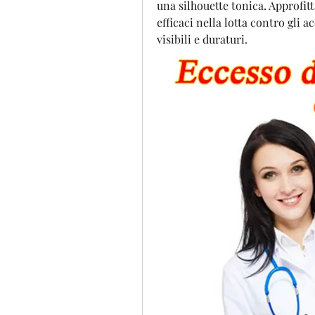
una silhouette tonica. Approfitt
efficaci nella lotta contro gli a
visibili e duraturi.