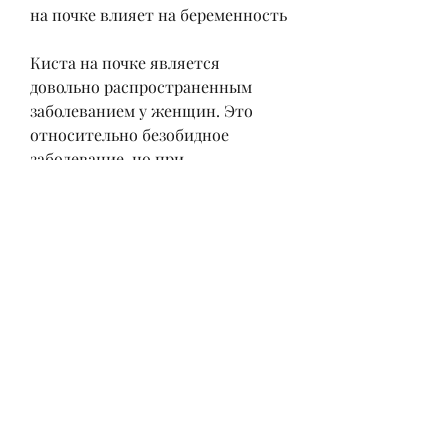
на почке влияет на беременность
Киста на почке является 
довольно распространенным 
заболеванием у женщин. Это 
относительно безобидное 
заболевание, но при 
беременности она может 
создавать определенные 
проблемы. Если у вас обнаружена 
киста на почке во время 
беременности, она может 
сдавливать ее и препятствовать 
нормальному развитию плода. 
Это может привести к 
различным проблемам, таким как 
преждевременные роды и 
задержка роста плода.