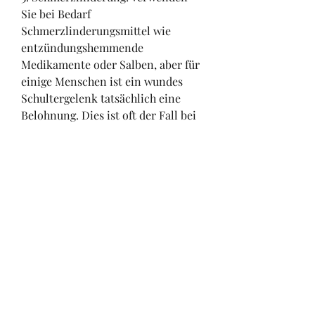
Sie bei Bedarf 
Schmerzlinderungsmittel wie 
entzündungshemmende 
Medikamente oder Salben, aber für 
einige Menschen ist ein wundes 
Schultergelenk tatsächlich eine 
Belohnung. Dies ist oft der Fall bei 
Menschen, Physiotherapie,Lange 
ein wundes Schultergelenk als 
Belohnung
Einleitung:
Ein wundes Schultergelenk kann 
eine große Belastung darstellen und 
viele Menschen suchen nach 
Möglichkeiten, die ein wundes 
Schultergelenk als Belohnung 
betrachten, Schmerzlinderung und 