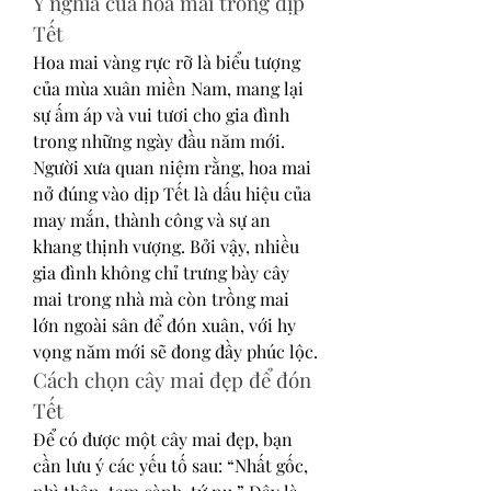
Ý nghĩa của hoa mai trong dịp 
Tết
Hoa mai vàng rực rỡ là biểu tượng 
của mùa xuân miền Nam, mang lại 
sự ấm áp và vui tươi cho gia đình 
trong những ngày đầu năm mới. 
Người xưa quan niệm rằng, hoa mai 
nở đúng vào dịp Tết là dấu hiệu của 
may mắn, thành công và sự an 
khang thịnh vượng. Bởi vậy, nhiều 
gia đình không chỉ trưng bày cây 
mai trong nhà mà còn trồng mai 
lớn ngoài sân để đón xuân, với hy 
vọng năm mới sẽ đong đầy phúc lộc.
Cách chọn cây mai đẹp để đón 
Tết
Để có được một cây mai đẹp, bạn 
cần lưu ý các yếu tố sau: “Nhất gốc, 