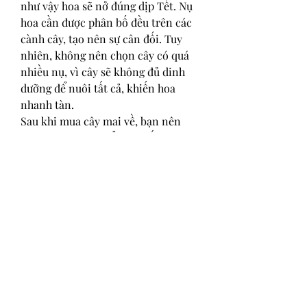
như vậy hoa sẽ nở đúng dịp Tết. Nụ 
hoa cần được phân bố đều trên các 
cành cây, tạo nên sự cân đối. Tuy 
nhiên, không nên chọn cây có quá 
nhiều nụ, vì cây sẽ không đủ dinh 
dưỡng để nuôi tất cả, khiến hoa 
nhanh tàn.
Sau khi mua cây mai về, bạn nên 
bón phân hợp lý để cung cấp dinh 
dưỡng cho cây, giúp hoa nở đều và 
bền đẹp suốt những ngày Tết.
====>> Xem thêm: Tìm hiểu thêm 
về 
giá cây mai vàng
Lời kết
Việc chọn cây mai đẹp không chỉ 
mang lại không gian Tết ấm cúng, 
tươi vui mà còn mang ý nghĩa 
phong thủy tốt lành cho cả năm. Hy 
vọng rằng những kinh nghiệm trên 