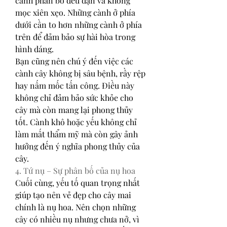
cành phân bố đều đặn và không 
mọc xiên xẹo. Những cành ở phía 
dưới cần to hơn những cành ở phía 
trên để đảm bảo sự hài hòa trong 
hình dáng.
Bạn cũng nên chú ý đến việc các 
cành cây không bị sâu bệnh, rầy rệp 
hay nấm mốc tấn công. Điều này 
không chỉ đảm bảo sức khỏe cho 
cây mà còn mang lại phong thủy 
tốt. Cành khô hoặc yếu không chỉ 
làm mất thẩm mỹ mà còn gây ảnh 
hưởng đến ý nghĩa phong thủy của 
cây.
4. Tứ nụ – Sự phân bố của nụ hoa
Cuối cùng, yếu tố quan trọng nhất 
giúp tạo nên vẻ đẹp cho cây mai 
chính là nụ hoa. Nên chọn những 
cây có nhiều nụ nhưng chưa nở, vì 