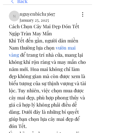
Back
nguyenbich13697
nguyenbich13697
January 25, 2025
Cách Chọn Cây Mai Đẹp Đón Tết 
Ngập Tràn May Mắn
Khi Tết đến gần, người dân miền 
Nam thường lựa chọn 
vườn mai 
vàng
 để trang trí nhà cửa, mang lại 
không khí rộn ràng và may mắn cho 
năm mới. Hoa mai không chỉ làm 
đẹp không gian mà còn được xem là 
biểu tượng của sự thịnh vượng và tài 
lộc. Tuy nhiên, việc chọn mua được 
cây mai đẹp, phù hợp phong thủy và 
giá cả hợp lý không phải điều dễ 
dàng. Dưới đây là những bí quyết 
giúp bạn chọn lựa cây mai đẹp để 
đón Tết.