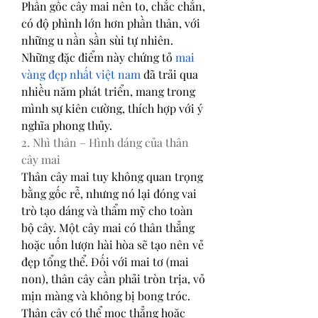
Phần gốc cây mai nên to, chắc chắn, 
có độ phình lớn hơn phần thân, với 
những u nần sần sùi tự nhiên. 
Những đặc điểm này chứng tỏ 
mai 
vàng đẹp nhất việt nam
 đã trải qua 
nhiều năm phát triển, mang trong 
mình sự kiên cường, thích hợp với ý 
nghĩa phong thủy.
2. Nhì thân – Hình dáng của thân 
cây mai
Thân cây mai tuy không quan trọng 
bằng gốc rễ, nhưng nó lại đóng vai 
trò tạo dáng và thẩm mỹ cho toàn 
bộ cây. Một cây mai có thân thẳng 
hoặc uốn lượn hài hòa sẽ tạo nên vẻ 
đẹp tổng thể. Đối với mai tơ (mai 
non), thân cây cần phải tròn trịa, vỏ 
mịn màng và không bị bong tróc. 
Thân cây có thể mọc thẳng hoặc 