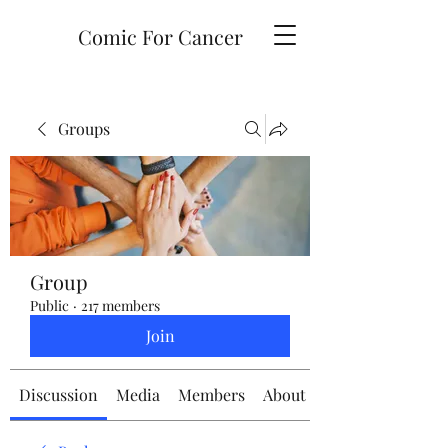
Comic For Cancer
Groups
Group
Public
·
217 members
Join
Discussion
Media
Members
About