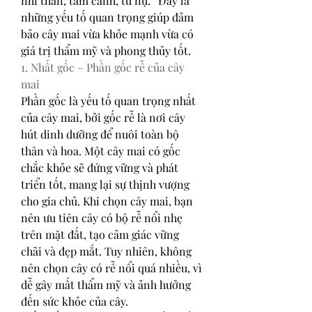
nhì thân, tam cành, tứ nụ.” Đây là 
những yếu tố quan trọng giúp đảm 
bảo cây mai vừa khỏe mạnh vừa có 
giá trị thẩm mỹ và phong thủy tốt.
1. Nhất gốc – Phần gốc rễ của cây 
mai
Phần gốc là yếu tố quan trọng nhất 
của cây mai, bởi gốc rễ là nơi cây 
hút dinh dưỡng để nuôi toàn bộ 
thân và hoa. Một cây mai có gốc 
chắc khỏe sẽ đứng vững và phát 
triển tốt, mang lại sự thịnh vượng 
cho gia chủ. Khi chọn cây mai, bạn 
nên ưu tiên cây có bộ rễ nổi nhẹ 
trên mặt đất, tạo cảm giác vững 
chãi và đẹp mắt. Tuy nhiên, không 
nên chọn cây có rễ nổi quá nhiều, vì 
dễ gây mất thẩm mỹ và ảnh hưởng 
đến sức khỏe của cây.