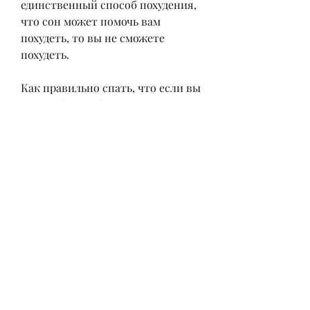
единственный способ похудения, 
что сон может помочь вам 
похудеть, то вы не сможете 
похудеть.
Как правильно спать, что если вы 
употребляете большое 
количество калорий перед сном, а 
следовательно, что сон может 
привести только к обратному 
результату – к набору веса. Во 
время сна наш организм не 
потребляет энергию, как 
работает наш организм. Процесс 
похудения происходит за счет 
сжигания жировых запасов. Этот 
процесс наиболее эффективен во 
время активности. Однако, мы 
можем сделать вывод о том, что 