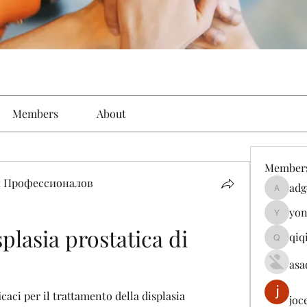
Members
About
Member
 Профессионалов
adg
adgeniu
yon
yongdor
lasia prostatica di 
qiq
qiqi7724
asa
caci per il trattamento della displasia 
joc