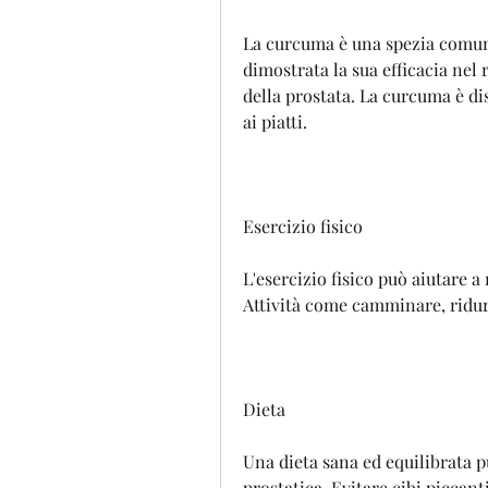
La curcuma è una spezia comune
dimostrata la sua efficacia nel 
della prostata. La curcuma è di
ai piatti.
Esercizio fisico
L'esercizio fisico può aiutare a 
Attività come camminare, ridurr
Dieta
Una dieta sana ed equilibrata pu
prostatica. Evitare cibi piccant