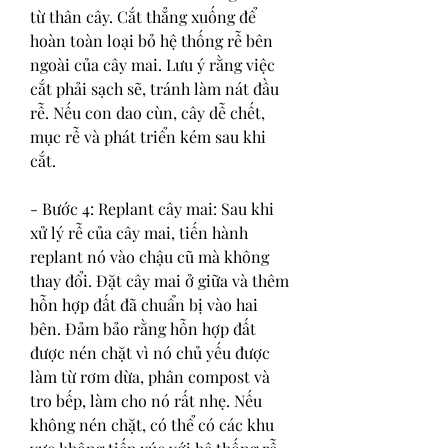
từ thân cây. Cắt thẳng xuống để 
hoàn toàn loại bỏ hệ thống rễ bên 
ngoài của cây mai. Lưu ý rằng việc 
cắt phải sạch sẽ, tránh làm nát đầu 
rễ. Nếu con dao cùn, cây dễ chết, 
mục rễ và phát triển kém sau khi 
cắt.
- Bước 4: Replant cây mai: Sau khi 
xử lý rễ của cây mai, tiến hành 
replant nó vào chậu cũ mà không 
thay đổi. Đặt cây mai ở giữa và thêm 
hỗn hợp đất đã chuẩn bị vào hai 
bên. Đảm bảo rằng hỗn hợp đất 
được nén chặt vì nó chủ yếu được 
làm từ rơm dừa, phân compost và 
tro bếp, làm cho nó rất nhẹ. Nếu 
không nén chặt, có thể có các khu 