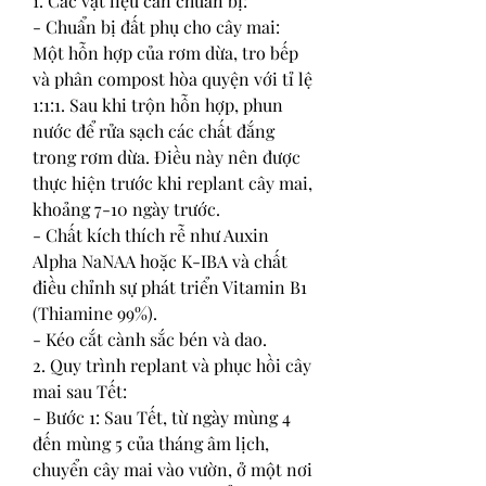
1. Các vật liệu cần chuẩn bị:
- Chuẩn bị đất phụ cho cây mai: 
Một hỗn hợp của rơm dừa, tro bếp 
và phân compost hòa quyện với tỉ lệ 
1:1:1. Sau khi trộn hỗn hợp, phun 
nước để rửa sạch các chất đắng 
trong rơm dừa. Điều này nên được 
thực hiện trước khi replant cây mai, 
khoảng 7-10 ngày trước.
- Chất kích thích rễ như Auxin 
Alpha NaNAA hoặc K-IBA và chất 
điều chỉnh sự phát triển Vitamin B1 
(Thiamine 99%).
- Kéo cắt cành sắc bén và dao.
2. Quy trình replant và phục hồi cây 
mai sau Tết:
- Bước 1: Sau Tết, từ ngày mùng 4 
đến mùng 5 của tháng âm lịch, 
chuyển cây mai vào vườn, ở một nơi 