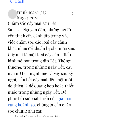
Back
trankhoa856325
trankhoa856325
May 24, 2024
Chăm sóc cây mai sau Tết
Sau Tết Nguyên đán, những người 
yêu thích cây cảnh tập trung vào 
việc chăm sóc các loại cây cảnh 
khác nhau để chuẩn bị cho mùa sau. 
Cây mai là một loại cây cảnh điển 
hình nở hoa trong dịp Tết. Thông 
thường, trong những ngày Tết, cây 
mai nở hoa mạnh mẽ, vì vậy sau kỳ 
nghỉ, hầu hết cây mai đều mệt mỏi 
do thiếu lá để quang hợp hoặc thiếu 
nước trong những ngày Tết. Để 
phục hồi sự phát triển của 
giá mai 
vàng hoành 50
, chúng ta cần chăm 
sóc chúng như sau: