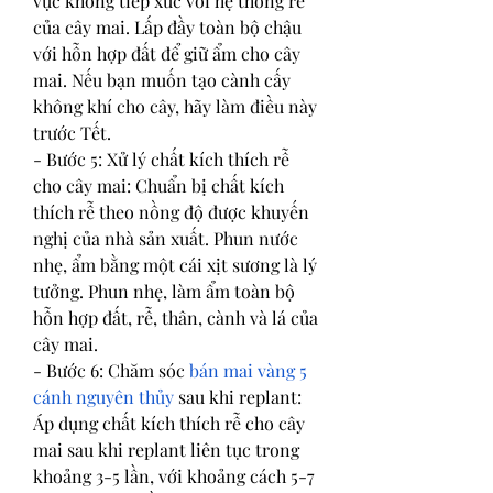
vực không tiếp xúc với hệ thống rễ 
của cây mai. Lấp đầy toàn bộ chậu 
với hỗn hợp đất để giữ ẩm cho cây 
mai. Nếu bạn muốn tạo cành cấy 
không khí cho cây, hãy làm điều này 
trước Tết.
- Bước 5: Xử lý chất kích thích rễ 
cho cây mai: Chuẩn bị chất kích 
thích rễ theo nồng độ được khuyến 
nghị của nhà sản xuất. Phun nước 
nhẹ, ẩm bằng một cái xịt sương là lý 
tưởng. Phun nhẹ, làm ẩm toàn bộ 
hỗn hợp đất, rễ, thân, cành và lá của 
cây mai.
- Bước 6: Chăm sóc 
bán mai vàng 5 
cánh nguyên thủy
 sau khi replant: 
Áp dụng chất kích thích rễ cho cây 
mai sau khi replant liên tục trong 
khoảng 3-5 lần, với khoảng cách 5-7 