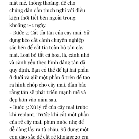
mát mẻ, thông thoáng, để cho 
chúng dần dần thích nghi với điều 
kiện thời tiết bên ngoài trong 
khoảng 1-2 ngày.
- Bước 2: Cắt tỉa tán của cây mai: Sử 
dụng kéo cắt cành chuyên nghiệp 
sắc bén để cắt tỉa toàn bộ tán cây 
mai. Loại bỏ tất cả hoa, lá, cành nhỏ 
và cành yếu theo hình dáng tán đã 
quy định. Bạn có thể để lại hai phần 
ở dưới và giữ một phần ở trên để tạo 
ra hình chóp cho cây mai, đảm bảo 
rằng tán sẽ phát triển mạnh mẽ và 
đẹp hơn vào năm sau.
- Bước 3: Xử lý rễ của cây mai trước 
khi replant. Trước khi cắt một phần 
của rễ cây mai, phun nước nhẹ để 
dễ dàng lấy ra từ chậu. Sử dụng một 
con dao sắc để cắt rễ khoảng 20 cm 