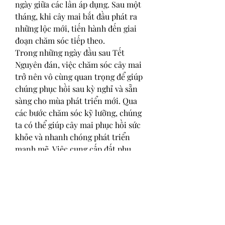
ngày giữa các lần áp dụng. Sau một 
tháng, khi cây mai bắt đầu phát ra 
những lộc mới, tiến hành đến giai 
đoạn chăm sóc tiếp theo.
Trong những ngày đầu sau Tết 
Nguyên đán, việc chăm sóc cây mai 
trở nên vô cùng quan trọng để giúp 
chúng phục hồi sau kỳ nghỉ và sẵn 
sàng cho mùa phát triển mới. Qua 
các bước chăm sóc kỹ lưỡng, chúng 
ta có thể giúp cây mai phục hồi sức 
khỏe và nhanh chóng phát triển 
mạnh mẽ. Việc cung cấp đất phụ 
phong phú, cắt tỉa tỉ mỉ, xử lý rễ cẩn 
thận và áp dụng chất kích thích rễ 
là những biện pháp cần thiết để 
đảm bảo cây mai có một mùa xuân 
sắc tốt và đẹp mắt.
Bạn có thể tham khảo bài viết: 
nơi 