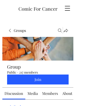
Comic For Cancer
Groups
Group
Public
·
217 members
Join
Discussion
Media
Members
About