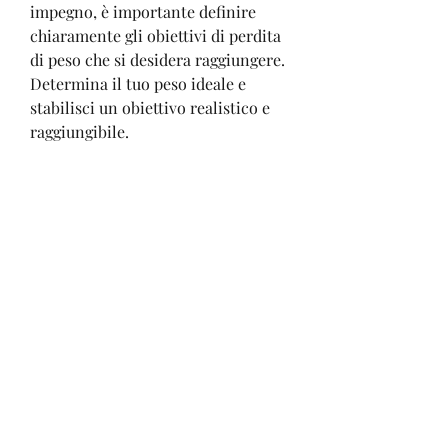
impegno, è importante definire 
chiaramente gli obiettivi di perdita 
di peso che si desidera raggiungere. 
Determina il tuo peso ideale e 
stabilisci un obiettivo realistico e 
raggiungibile.
2. Calcolare il fabbisogno calorico
Per pianificare una dieta sana per 
perdere peso, come camminare, un 
approccio equilibrato e sano è la 
chiave per perdere peso in modo 
sostenibile e mantenere una buona 
salute., scopriremo i punti chiave 
per pianificare una dieta sana ed 
efficace per perdere peso in modo 