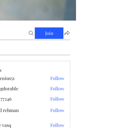
Join
s
enius51
Follow
s51
gdorable
Follow
able
i77246
Follow
6
d rehman
Follow
e vasq
Follow