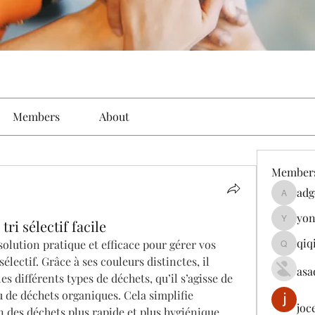
Members
About
Member
adg
adgeniu
yon
ri sélectif facile
yongdor
qiq
solution pratique et efficace pour gérer vos 
qiqi7724
sélectif. Grâce à ses couleurs distinctes, il 
asa
s différents types de déchets, qu’il s’agisse de 
u de déchets organiques. Cela simplifie 
joc
n des déchets plus rapide et plus hygiénique.