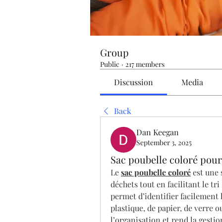
Group
Public
·
217 members
Discussion
Media
Back
Dan Keegan
September 3, 2025
Sac poubelle coloré pour t
Le 
sac poubelle coloré
 est une 
déchets tout en facilitant le tri 
permet d’identifier facilement le
plastique, de papier, de verre o
l’organisation et rend la gestio