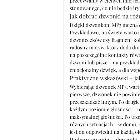
przebywamy w cichych miejscach
stonowanego, co nie będzie iry
Jak dobrać dzwonki na róż
Dzięki dzwonkom MP3 można dos
Przykładowo, na święta warto u
dzwoneczków czy fragment kolę
radosny motyw, który doda dni
na poszczególne kontakty równ
dzwoni lub pisze – na przykład
emocjonalny dźwięk, a dla ws
Praktyczne wskazówki – ja
Wybierając dzwonek MP3, warto
pierwsze, dzwonek nie powinien 
przeszkadzać innym. Po drugie,
każdym poziomie głośności – ni
maksymalnej głośności. Po trze
różnych sytuacjach – w domu, n
jest on odpowiedni na każdą ok
Podsumowanie – dzwonki MP