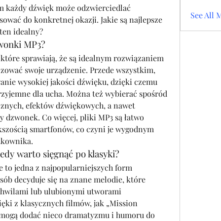
im każdy dźwięk może odzwierciedlać 
See All 
osobowość użytkownika lub pasować do konkretnej okazji. Jakie są najlepsze 
 ten idealny?
wonki MP3?
które sprawiają, że są idealnym rozwiązaniem 
zować swoje urządzenie. Przede wszystkim, 
nie wysokiej jakości dźwięku, dzięki czemu 
przyjemne dla ucha. Można też wybierać spośród 
znych, efektów dźwiękowych, a nawet 
 dzwonek. Co więcej, pliki MP3 są łatwo 
kszością smartfonów, co czyni je wygodnym 
tkownika.
edy warto sięgnąć po klasyki?
to jedna z najpopularniejszych form 
osób decyduje się na znane melodie, które 
chwilami lub ulubionymi utworami 
ki z klasycznych filmów, jak „Mission 
 mogą dodać nieco dramatyzmu i humoru do 