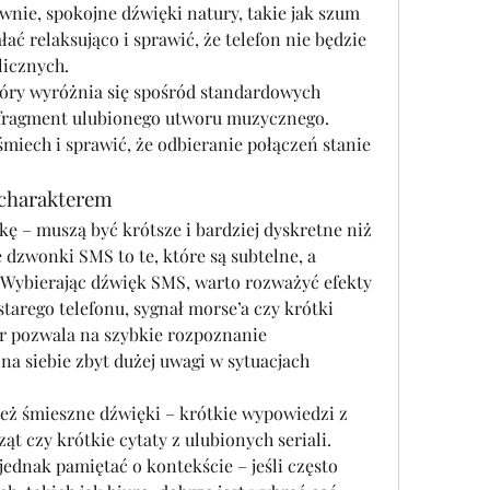
wnie, spokojne dźwięki natury, takie jak szum 
ać relaksująco i sprawić, że telefon nie będzie 
licznych.
tóry wyróżnia się spośród standardowych 
fragment ulubionego utworu muzycznego. 
ech i sprawić, że odbieranie połączeń stanie 
 charakterem
ę – muszą być krótsze i bardziej dyskretne niż 
dzwonki SMS to te, które są subtelne, a 
 Wybierając dźwięk SMS, warto rozważyć efekty 
tarego telefonu, sygnał morse’a czy krótki 
 pozwala na szybkie rozpoznanie 
a siebie zbyt dużej uwagi w sytuacjach 
 śmieszne dźwięki – krótkie wypowiedzi z 
t czy krótkie cytaty z ulubionych seriali. 
ednak pamiętać o kontekście – jeśli często 