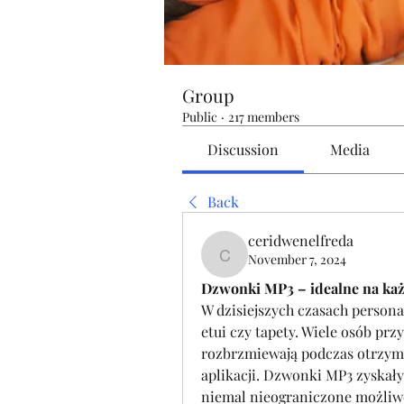
Group
Public
·
217 members
Discussion
Media
Back
ceridwenelfreda
November 7, 2024
ceridwenelfreda
Dzwonki MP3 – idealne na każ
W dzisiejszych czasach personal
etui czy tapety. Wiele osób pr
rozbrzmiewają podczas otrzyma
aplikacji. Dzwonki MP3 zyskały
niemal nieograniczone możliwo