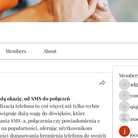
Members
About
Member
adg
adgeniu
yon
dą okazję, od SMS do połączeń
yongdor
izacja telefonu to coś więcej niż tylko wybór 
qiq
qiqi7724
zywiązuje dużą wagę do dźwięków, które 
asa
nia SMS-a, połączenia czy powiadomienia z 
 na popularności, oferując użytkownikom 
joc
ści dopasowania brzmienia telefonu do swoich 