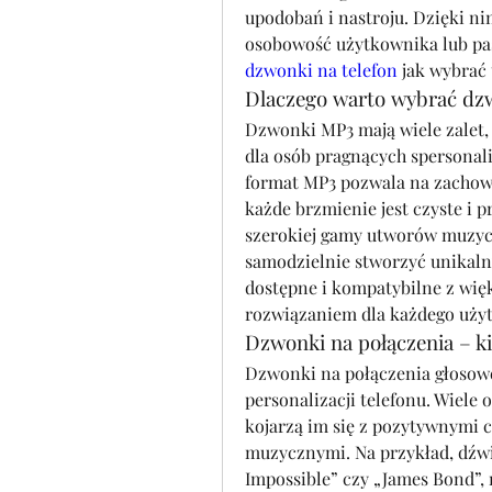
upodobań i nastroju. Dzięki n
dzwonki na telefon
 jak wybrać
Dlaczego warto wybrać dz
Dzwonki MP3 mają wiele zalet, 
dla osób pragnących spersonali
format MP3 pozwala na zachowa
każde brzmienie jest czyste i 
szerokiej gamy utworów muzyc
samodzielnie stworzyć unikalny
dostępne i kompatybilne z wię
rozwiązaniem dla każdego uży
Dzwonki na połączenia – ki
Dzwonki na połączenia głosowe 
personalizacji telefonu. Wiele 
kojarzą im się z pozytywnymi 
muzycznymi. Na przykład, dźwię
Impossible” czy „James Bond”,