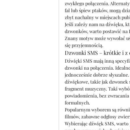
zwykłego połączenia. Alternaty
fal lub śpiew ptaków, mogą dział
zbyt nachalny w miejscach pub
Jeśli zależy nam na dźwięku, k
dzwonków, warto postawić na 
Znany motyw może wywołać uśmi
się przyjemnością.
Dzwonki SMS – krótkie i z
Dźwięki SMS mają inną specyfik
dzwonki na połączenia. Idealne 
jednocześnie dobrze słyszalne.
dźwiękowe, takie jak dzwonek s
fragment muzyczny. Taki wybór
powiadomienia, bez zwracania n
formalnych.
Popularnym wyborem są również
filmów, zabawne odgłosy zwierzą
Wybierając dźwięk SMS, warto j