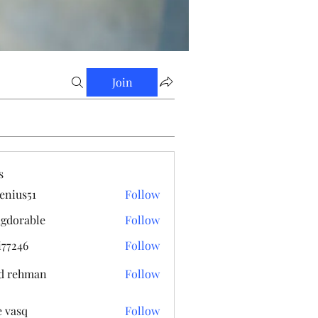
Join
s
enius51
Follow
s51
gdorable
Follow
able
i77246
Follow
6
d rehman
Follow
e vasq
Follow