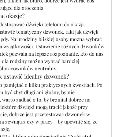
, takich jak biuro, dobrze jest wybrać coś 
tujące dla otoczenia.
ne okazje?
tosować dźwięki telefonu do okazji. 
stawić tematyczny dzwonek, taki jak dźwięk 
dy. Na urodziny bliskiej osoby można wybrać 
a wyjątkowości. Ustawienie różnych dzwonków 
ież pozwala na lepsze rozpoznanie, kto do nas 
, dla rodziny można wybrać bardziej 
półpracowników neutralny.
k ustawić idealny dzwonek?
 pamiętać o kilku praktycznych kwestiach. Po 
być zbyt długi ani głośny, by nie 
 warto zadbać o to, by brzmiał dobrze na 
ektóre dźwięki mogą tracić jakość przy 
cie, dobrze jest przetestować dzwonek w 
a zewnątrz czy w pracy – by upewnić się, że 
azję.
3, które odzwierciedlają Twój styl