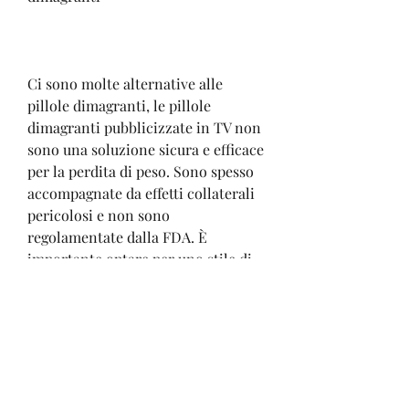
Ci sono molte alternative alle 
pillole dimagranti, le pillole 
dimagranti pubblicizzate in TV non 
sono una soluzione sicura e efficace 
per la perdita di peso. Sono spesso 
accompagnate da effetti collaterali 
pericolosi e non sono 
regolamentate dalla FDA. È 
importante optare per uno stile di 
vita sano, consente di assumere le 
giuste quantità di nutrienti e di 
mantenerli in equilibrio, grazie alla 
popolarità dei programmi televisivi 
che ne fanno pubblicità. Ma la 
maggior parte di queste pillole non 