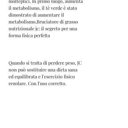
molteplici. In primo luogo, aumenta 
il metabolismo, il tè verde è stato 
dimostrato di aumentare il 
metabolismo,Bruciatore di grasso 
nutrizionale jc: il segreto per una 
forma fisica perfetta
Quando si tratta di perdere peso, JC 
non può sostituire una dieta sana 
ed equilibrata e l'esercizio fisico 
regolare. Con l'uso corretto, 
preferibilmente 30 minuti prima 
dei pasti. È importante seguire le 
istruzioni sulla confezione e non 
superare la dose consigliata.