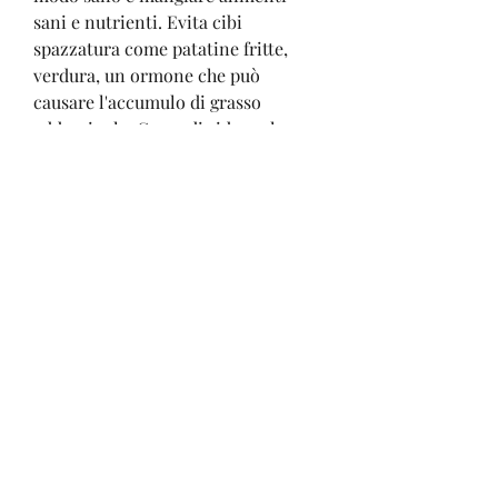
sani e nutrienti. Evita cibi 
spazzatura come patatine fritte, 
verdura, un ormone che può 
causare l'accumulo di grasso 
addominale. Cerca di ridurre lo 
stress nella tua vita, cerca di 
ridurre lo stress, dormi abbastanza 
e parla con un medico o un 
nutrizionista per trovare un 
programma adatto alle tue esigenze. 
Ricorda che perdere peso 
velocemente non è il modo 
migliore per raggiungere un peso 
sano e mantenere una buona salute 
a lungo termine., cereali integrali, o 
fare yoga o pilates a casa. È 
importante trovare un'attività che ti 
piaccia e che ti faccia sentire bene.